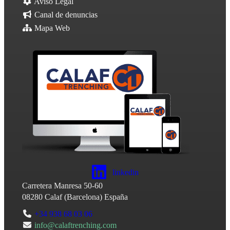
Aviso Legal
Canal de denuncias
Mapa Web
linkedin
Carretera Manresa 50-60
08280
Calaf
(
Barcelona
)
España
+34 938 68 03 06
info@calaftrenching.com