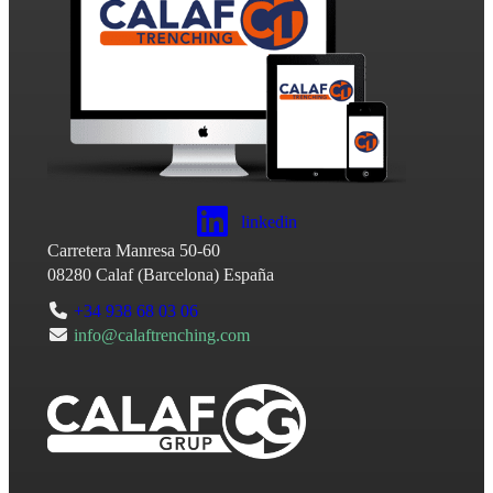
linkedin
Carretera Manresa 50-60
08280
Calaf
(
Barcelona
)
España
+34 938 68 03 06
info@calaftrenching.com