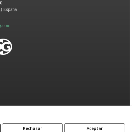
60
a
)
España
ng.com
Rechazar
Aceptar