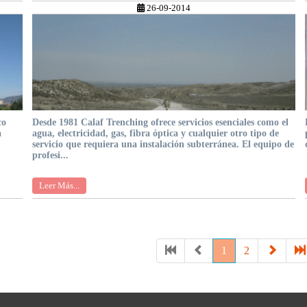
26-09-2014
co
Desde 1981 Calaf Trenching ofrece servicios esenciales como el
a
agua, electricidad, gas, fibra óptica y cualquier otro tipo de
servicio que requiera una instalación subterránea. El equipo de
profesi...
Leer Más...
1
2