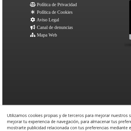
Política de Privacidad
Política de Cookies
Aviso Legal
Canal de denuncias
Mapa Web
Utilizamos cookies propias y de terceros para mejorar nuestros s
mejorar tu experiencia de navegación, para almacenar tus prefer
mostrarte publicidad relacionada con tus preferencias mediante el
© 08/2026 CALAF TRENCHING, S.L. - T