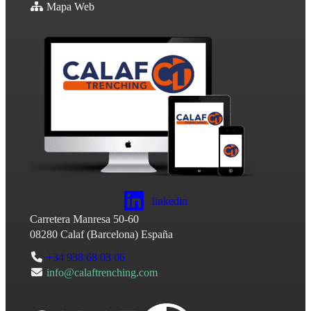
Mapa Web
linkedin
Carretera Manresa 50-60
08280
Calaf
(
Barcelona
)
España
+34 938 68 03 06
info@calaftrenching.com