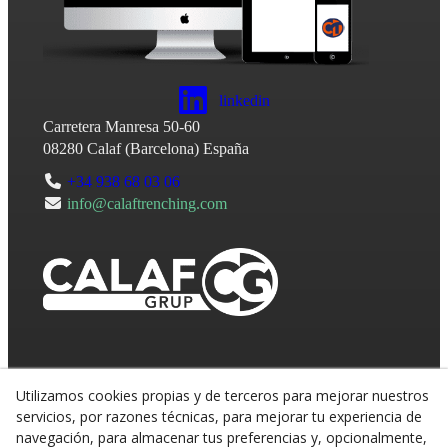
linkedin
Carretera Manresa 50-60
08280
Calaf
(
Barcelona
)
España
+34 938 68 03 06
info@calaftrenching.com
Utilizamos cookies propias y de terceros para mejorar nuestros
servicios, por razones técnicas, para mejorar tu experiencia de
navegación, para almacenar tus preferencias y, opcionalmente,