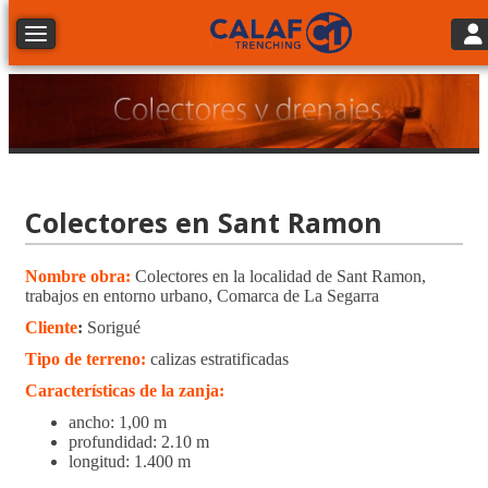
Tog
Toggle navigation
Colectores en Sant Ramon
Nombre obra:
Colectores en la localidad de Sant Ramon,
trabajos en entorno urbano, Comarca de La Segarra
Cliente
:
Sorigué
Tipo de terreno:
calizas estratificadas
Características de la zanja:
ancho: 1,00 m
profundidad: 2.10 m
longitud: 1.400 m