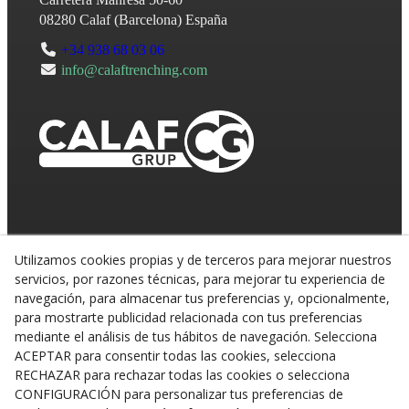
08280
Calaf
(
Barcelona
)
España
+34 938 68 03 06
info@calaftrenching.com
Utilizamos cookies propias y de terceros para mejorar nuestros
servicios, por razones técnicas, para mejorar tu experiencia de
navegación, para almacenar tus preferencias y, opcionalmente,
para mostrarte publicidad relacionada con tus preferencias
mediante el análisis de tus hábitos de navegación. Selecciona
ACEPTAR para consentir todas las cookies, selecciona
RECHAZAR para rechazar todas las cookies o selecciona
CONFIGURACIÓN para personalizar tus preferencias de
© 08/2026 CALAF TRENCHING, S.L. - Todos los