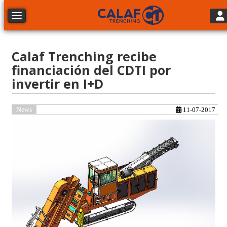
Tog
Toggle navigation
Calaf Trenching recibe
financiación del CDTI por
invertir en I+D
News
11-07-2017