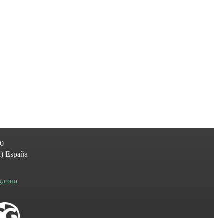
60
a
)
España
ng.com