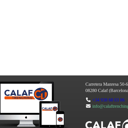
Carretera Manresa 50-
08280
Calaf
(
Barcelon
+34 938 68 03 06
info@calaftrenchi