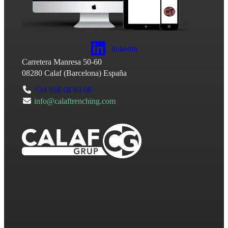
linkedin
Carretera Manresa 50-60
08280
Calaf
(
Barcelona
)
España
+34 938 68 03 06
info@calaftrenching.com